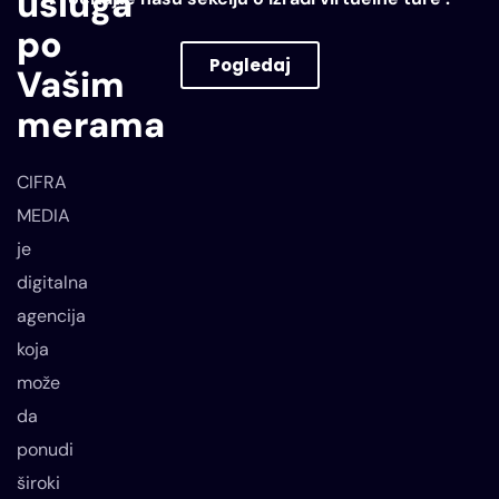
usluga
po
Pogledaj
Vašim
VIRTUELNE TURE
merama
CIFRA
MEDIA
je
digitalna
agencija
koja
može
da
ponudi
široki