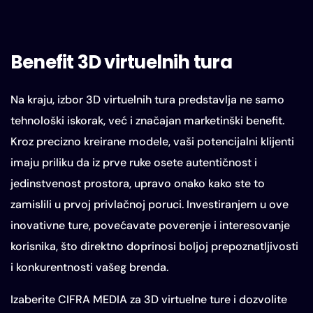
Benefit 3D virtuelnih tura
Na kraju, izbor 3D virtuelnih tura predstavlja ne samo
tehnološki iskorak, već i značajan marketinški benefit.
Kroz precizno kreirane modele, vaši potencijalni klijenti
imaju priliku da iz prve ruke osete autentičnost i
jedinstvenost prostora, upravo onako kako ste to
zamislili u prvoj privlačnoj poruci. Investiranjem u ove
inovativne ture, povećavate poverenje i interesovanje
korisnika, što direktno doprinosi boljoj prepoznatljivosti
i konkurentnosti vašeg brenda.
Izaberite CIFRA MEDIA za 3D virtuelne ture i dozvolite