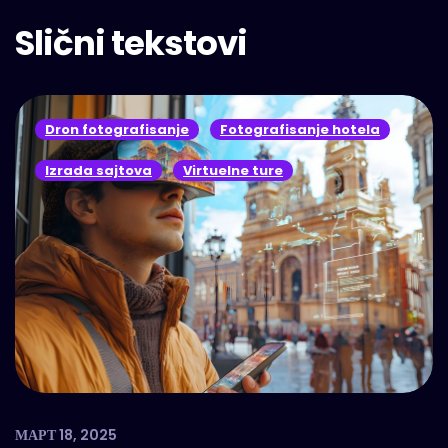
Slični tekstovi
Dron fotografisanje
Fotografisanje hotela
Izrada sajtova
Virtuelne ture
МАРТ 18, 2025