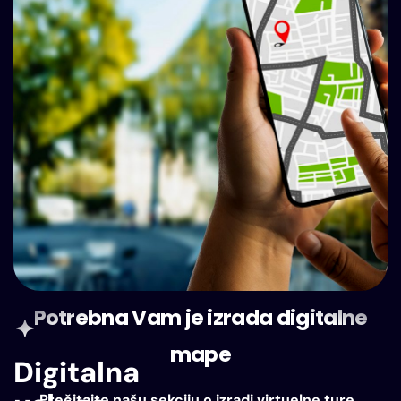
Potrebna Vam je izrada digitalne
mape
Digitalna
Pročitajte našu sekciju o izradi virtuelne ture .