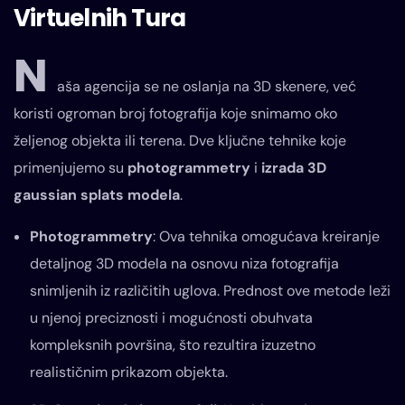
Virtuelnih Tura
N
aša agencija se ne oslanja na 3D skenere, već
koristi ogroman broj fotografija koje snimamo oko
željenog objekta ili terena. Dve ključne tehnike koje
primenjujemo su
photogrammetry
i
izrada 3D
gaussian splats modela
.
Photogrammetry
: Ova tehnika omogućava kreiranje
detaljnog 3D modela na osnovu niza fotografija
snimljenih iz različitih uglova. Prednost ove metode leži
u njenoj preciznosti i mogućnosti obuhvata
kompleksnih površina, što rezultira izuzetno
realističnim prikazom objekta.