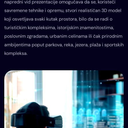
napredni vid prezentacije omogućava da se, koristeći
savremene tehnike i opremu, stvori realističan 3D model
koji osvetljava svaki kutak prostora, bilo da se radi o
turističkim kompleksima, istorijskim znamenitostima,
poslovnim zgradama, urbanim celinama ili čak prirodnim
ambijentima poput parkova, reka, jezera, plaža i sportskih
kompleksa.