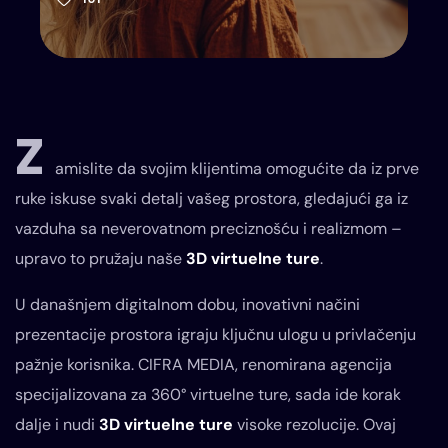
Z
amislite da svojim klijentima omogućite da iz prve
ruke iskuse svaki detalj vašeg prostora, gledajući ga iz
vazduha sa neverovatnom preciznošću i realizmom –
upravo to pružaju naše
3D virtuelne ture
.
U današnjem digitalnom dobu, inovativni načini
prezentacije prostora igraju ključnu ulogu u privlačenju
pažnje korisnika. CIFRA MEDIA, renomirana agencija
specijalizovana za 360° virtuelne ture, sada ide korak
dalje i nudi
3D virtuelne ture
visoke rezolucije. Ovaj