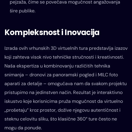
pejzaža, čime se povećava mogućnost angažovanja
šire publike.
Kompleksnost i Inovacija
Izrada ovih vrhunskih 3D virtuelnih tura predstavlja izazov
koji zahteva visok nivo tehničke stručnosti i kreativnosti.
Naša ekspertiza u kombinovanju različitih tehnika
snimanja – dronovi za panoramski pogled i MILC foto
aparati za detalje – omogućava nam da svakom projektu
pristupimo na jedinstven način. Rezultat je interaktivno
iskustvo koje korisnicima pruža mogućnost da virtuelno
„prošetaju“ kroz prostor, dožive njegovu autentičnost i
steknu celovitu sliku, što klasične 360° ture često ne
mogu da ponude.