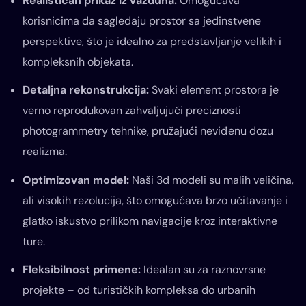
Realističan prikaz iz vazduha:
Omogućava
korisnicima da sagledaju prostor sa jedinstvene
perspektive, što je idealno za predstavljanje velikih i
kompleksnih objekata.
Detaljna rekonstrukcija:
Svaki element prostora je
verno reprodukovan zahvaljujući preciznosti
photogrammetry tehnike, pružajući neviđenu dozu
realizma.
Optimizovan model:
Naši 3d modeli su malih veličina,
ali visokih rezolucija, što omogućava brzo učitavanje i
glatko iskustvo prilikom navigacije kroz interaktivne
ture.
Fleksibilnost primene:
Idealan su za raznovrsne
projekte – od turističkih kompleksa do urbanih