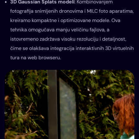
3D Gaussian Splats modeli
: Kombinovanjem
fotografija snimljenih dronovima i MILC foto aparatima,
kreiramo kompaktne i optimizovane modele. Ova
tehnika omogućava manju veličinu fajlova, a
istovremeno zadržava visoku rezoluciju i detaljnost,
čime se olakšava integracija interaktivnih 3D virtuelnih
tura na web browseru.