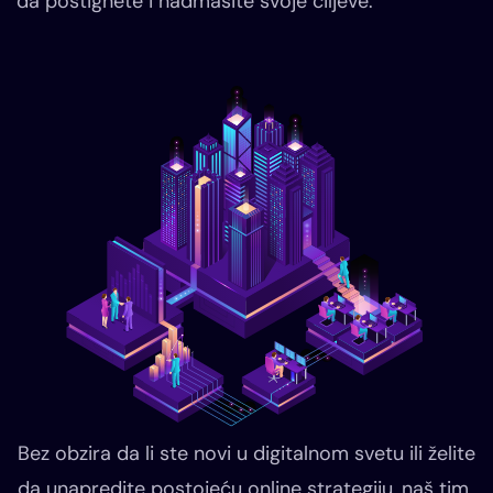
da postignete i nadmašite svoje ciljeve.
Bez obzira da li ste novi u digitalnom svetu ili želite
da unapredite postojeću online strategiju, naš tim