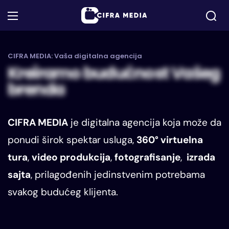
CIFRA MEDIA: Vaša digitalna agencija
K
r
e
i
r
a
m
o
b
u
d
u
ć
n
o
s
t
V
a
š
e
g
b
r
e
n
d
a
CIFRA MEDIA
je digitalna agencija koja može da
ponudi širok spektar usluga,
360° virtuelna
tura
,
video produkcija
,
fotografisanje
,
izrada
sajta
, prilagođenih jedinstvenim potrebama
svakog budućeg klijenta.