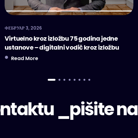
ФЕБРУАР 3, 2026
Virtuelno kroz izložbu 75 godina jedne
ustanove – digitalni vodič kroz izložbu
Read More
taktu _
pišite na