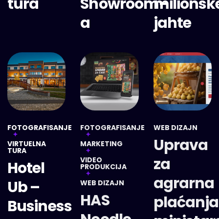
tura
Showroom-
milionsk
a
jahte
FOTOGRAFISANJE
FOTOGRAFISANJE
WEB DIZAJN
Uprava
VIRTUELNA
MARKETING
TURA
za
VIDEO
Hotel
PRODUKCIJA
agrarna
Ub –
WEB DIZAJN
HAS
plaćanja
Business