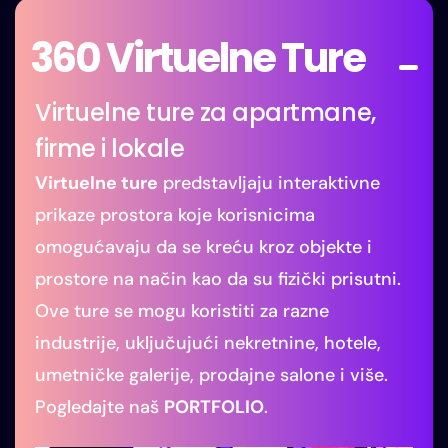
360 Virtuelne Ture
Virtuelne ture za apartmane,
firme i lokale
Virtuelne ture
predstavljaju interaktivne
prikaze prostora koje korisnicima
omogućavaju da se kreću kroz objekte i
prostore na način kao da su fizički prisutni.
Ove ture se mogu koristiti za razne
industrije, uključujući nekretnine, hotele,
umetničke galerije, prodajne salone i više.
Pogledajte naš
PORTFOLIO
.