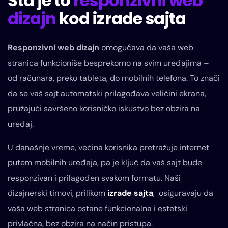
Šta je to
responzivni web
dizajn
kod izrade sajta
Responzivni web dizajn
omogućava da vaša web
stranica funkcioniše besprekorno na svim uređajima –
od računara, preko tableta, do mobilnih telefona. To znači
da se vaš sajt automatski prilagođava veličini ekrana,
pružajući savršeno korisničko iskustvo bez obzira na
uređaj.
U današnje vreme, većina korisnika pretražuje internet
putem mobilnih uređaja, pa je ključ da vaš sajt bude
responzivan i prilagođen svakom formatu. Naši
dizajnerski timovi, prilikom
izrade sajta
, osiguravaju da
vaša web stranica ostane funkcionalna i estetski
privlačna, bez obzira na način pristupa.