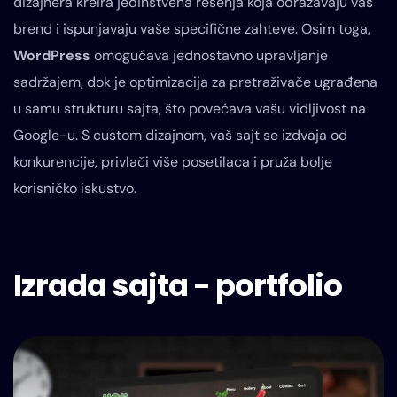
dizajnera kreira jedinstvena rešenja koja odražavaju vaš
brend i ispunjavaju vaše specifične zahteve. Osim toga,
WordPress
omogućava jednostavno upravljanje
sadržajem, dok je optimizacija za pretraživače ugrađena
u samu strukturu sajta, što povećava vašu vidljivost na
Google-u. S custom dizajnom, vaš sajt se izdvaja od
konkurencije, privlači više posetilaca i pruža bolje
korisničko iskustvo.
Izrada sajta - portfolio