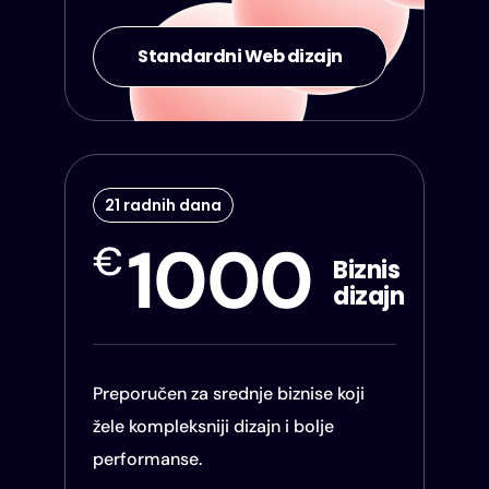
Standardni Web dizajn
21 radnih dana
1000
€
Biznis
dizajn
Preporučen za srednje biznise koji
žele kompleksniji dizajn i bolje
performanse.