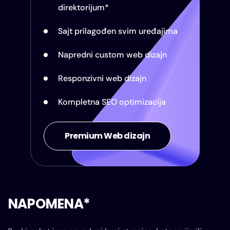
direktorijum*
Sajt prilagođen svim uređajima
Napredni custom web dizajn
Responzivni web dizajn
Kompletna SEO optimizacija
Premium Web dizajn
NAPOMENA*