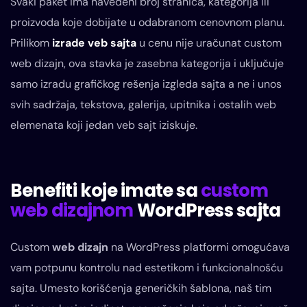
Svaki paket ima navedeni broj stranica, kategorija ili
proizvoda koje dobijate u odabranom cenovnom planu.
Prilikom
izrade veb sajta
u cenu nije uračunat custom
web dizajn, ova stavka je zasebna kategorija i uključuje
samo izradu grafičkog rešenja izgleda sajta a ne i unos
svih sadržaja, tekstova, galerija, upitnika i ostalih web
elemenata koji jedan veb sajt iziskuje.
Benefiti koje imate sa
custom
web dizajnom
WordPress sajta
Custom
web dizajn
na WordPress platformi omogućava
vam potpunu kontrolu nad estetikom i funkcionalnošću
sajta. Umesto korišćenja generičkih šablona, naš tim