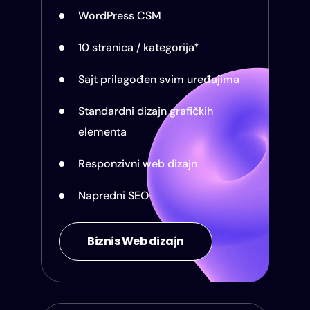
WordPress CSM
10 stranica / kategorija*
Sajt prilagođen svim uređajima
Standardni dizajn grafičkih
elementa
Responzivni web dizajn
Napredni SEO
Biznis Web dizajn