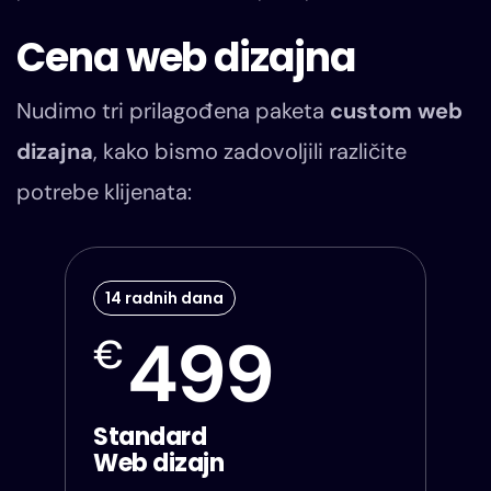
Cena web dizajna
Nudimo tri prilagođena paketa
custom web
dizajna
, kako bismo zadovoljili različite
potrebe klijenata:
14 radnih dana
499
€
Standard
Web dizajn