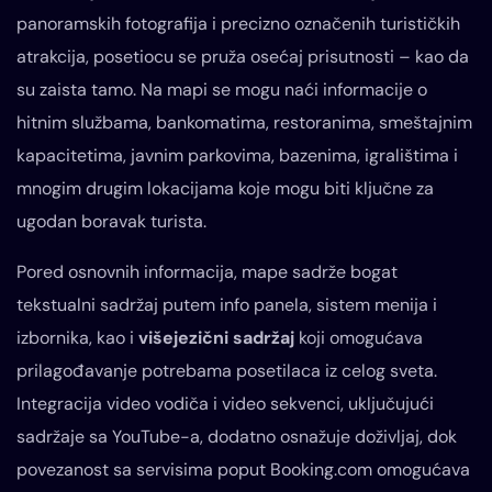
panoramskih fotografija i precizno označenih turističkih
atrakcija, posetiocu se pruža osećaj prisutnosti – kao da
su zaista tamo. Na mapi se mogu naći informacije o
hitnim službama, bankomatima, restoranima, smeštajnim
kapacitetima, javnim parkovima, bazenima, igralištima i
mnogim drugim lokacijama koje mogu biti ključne za
ugodan boravak turista.
Pored osnovnih informacija, mape sadrže bogat
tekstualni sadržaj putem info panela, sistem menija i
izbornika, kao i
višejezični sadržaj
koji omogućava
prilagođavanje potrebama posetilaca iz celog sveta.
Integracija video vodiča i video sekvenci, uključujući
sadržaje sa YouTube-a, dodatno osnažuje doživljaj, dok
povezanost sa servisima poput Booking.com omogućava