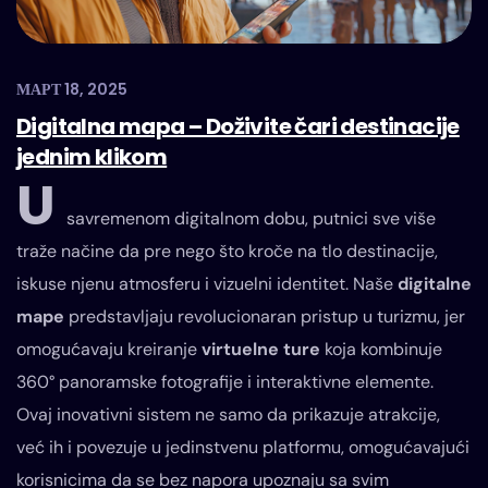
МАРТ 18, 2025
Digitalna mapa – Doživite čari destinacije
jednim klikom
U
savremenom digitalnom dobu, putnici sve više
traže načine da pre nego što kroče na tlo destinacije,
iskuse njenu atmosferu i vizuelni identitet. Naše
digitalne
mape
predstavljaju revolucionaran pristup u turizmu, jer
omogućavaju kreiranje
virtuelne ture
koja kombinuje
360° panoramske fotografije i interaktivne elemente.
Ovaj inovativni sistem ne samo da prikazuje atrakcije,
već ih i povezuje u jedinstvenu platformu, omogućavajući
korisnicima da se bez napora upoznaju sa svim