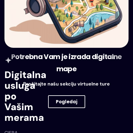
Potrebna Vam je izrada digitalne
mape
Digitalna
usluga
Pročitajte našu sekciju virtuelne ture
po
Pogledaj
Vašim
VIRTUELNE TURE
merama
CIFRA