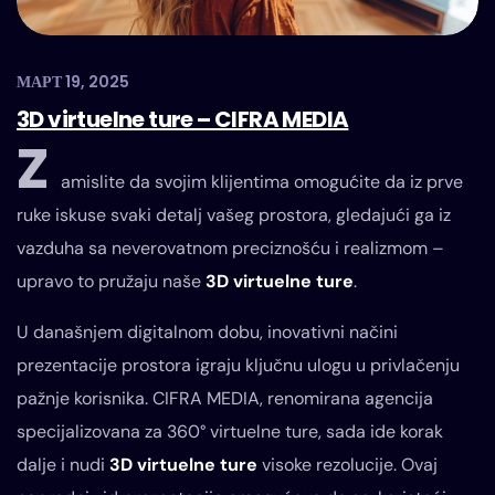
МАРТ 19, 2025
3D virtuelne ture – CIFRA MEDIA
Z
amislite da svojim klijentima omogućite da iz prve
ruke iskuse svaki detalj vašeg prostora, gledajući ga iz
vazduha sa neverovatnom preciznošću i realizmom –
upravo to pružaju naše
3D virtuelne ture
.
U današnjem digitalnom dobu, inovativni načini
prezentacije prostora igraju ključnu ulogu u privlačenju
pažnje korisnika. CIFRA MEDIA, renomirana agencija
specijalizovana za 360° virtuelne ture, sada ide korak
dalje i nudi
3D virtuelne ture
visoke rezolucije. Ovaj