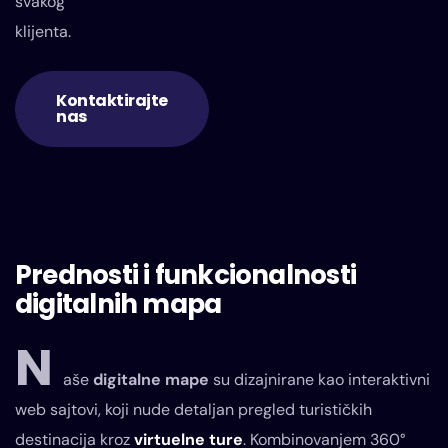
svakog
klijenta.
Kontaktirajte
nas
Prednosti i funkcionalnosti
digitalnih mapa
N
aše
digitalne mape
su dizajnirane kao interaktivni
web sajtovi, koji nude detaljan pregled turističkih
destinacija kroz
virtuelne ture
. Kombinovanjem 360°