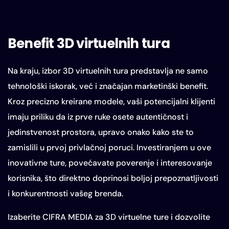
Benefit 3D virtuelnih tura
Na kraju, izbor 3D virtuelnih tura predstavlja ne samo
tehnološki iskorak, već i značajan marketinški benefit.
Kroz precizno kreirane modele, vaši potencijalni klijenti
imaju priliku da iz prve ruke osete autentičnost i
jedinstvenost prostora, upravo onako kako ste to
zamislili u prvoj privlačnoj poruci. Investiranjem u ove
inovativne ture, povećavate poverenje i interesovanje
korisnika, što direktno doprinosi boljoj prepoznatljivosti
i konkurentnosti vašeg brenda.
Izaberite CIFRA MEDIA za 3D virtuelne ture i dozvolite