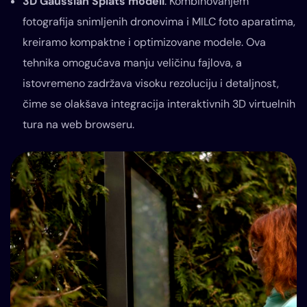
3D Gaussian Splats modeli
: Kombinovanjem
fotografija snimljenih dronovima i MILC foto aparatima,
kreiramo kompaktne i optimizovane modele. Ova
tehnika omogućava manju veličinu fajlova, a
istovremeno zadržava visoku rezoluciju i detaljnost,
čime se olakšava integracija interaktivnih 3D virtuelnih
tura na web browseru.