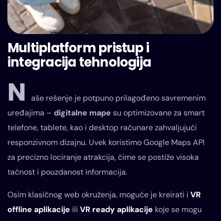
Multiplatform pristup i
integracija tehnologija
N
aše rešenje je potpuno prilagođeno savremenim
uređajima –
digitalne mape
su optimizovane za smart
telefone, tablete, kao i desktop računare zahvaljujući
responzivnom dizajnu. Uvek koristimo Google Maps API
za precizno lociranje atrakcija, čime se postiže visoka
tačnost i pouzdanost informacija.
Osim klasičnog web okruženja, moguće je kreirati i
VR
offline aplikacije
ili
VR ready aplikacije
koje se mogu