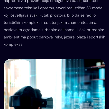
napredni vid prezentacije omogućava da se, koristeći
savremene tehnike i opremu, stvori realističan 3D model
koji osvetljava svaki kutak prostora, bilo da se radi o
turističkim kompleksima, istorijskim znamenitostima,
poslovnim zgradama, urbanim celinama ili čak prirodnim
ambijentima poput parkova, reka, jezera, plaža i sportskih
kompleksa.