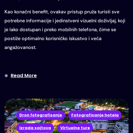
Kao konačni benefit, ovakav pristup pruža turisti sve
potrebne informacije i jedinstveni vizuelni doživljaj, koji
je lako dostupan i preko mobilnih telefona, čime se
postiže optimalno korisničko iskustvo i veća
angažovanost.
Read More
Dron fotografisanje
Fotografisanje hotela
Izrada sajtova
Virtuelne ture