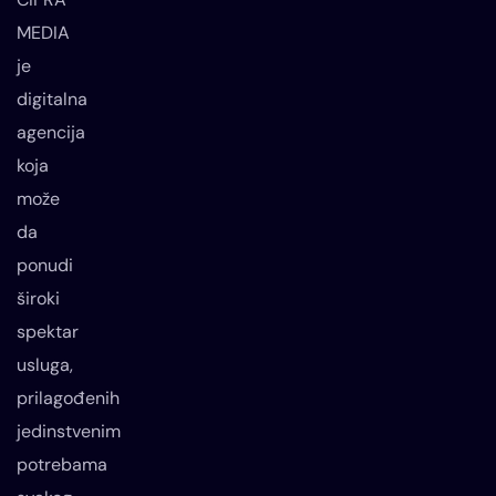
MEDIA
je
digitalna
agencija
koja
može
da
ponudi
široki
spektar
usluga,
prilagođenih
jedinstvenim
potrebama