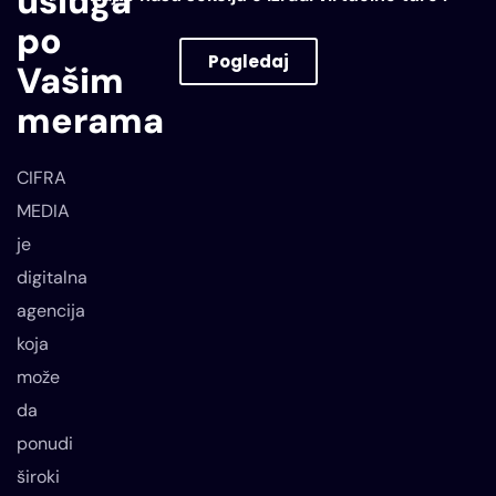
usluga
po
Pogledaj
Vašim
VIRTUELNE TURE
merama
CIFRA
MEDIA
je
digitalna
agencija
koja
može
da
ponudi
široki