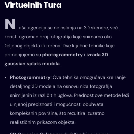
Virtuelnih Tura
N
aša agencija se ne oslanja na 3D skenere, već
koristi ogroman broj fotografija koje snimamo oko
željenog objekta ili terena. Dve ključne tehnike koje
primenjujemo su
photogrammetry
i
izrada 3D
gaussian splats modela
.
Photogrammetry
: Ova tehnika omogućava kreiranje
detaljnog 3D modela na osnovu niza fotografija
snimljenih iz različitih uglova. Prednost ove metode leži
u njenoj preciznosti i mogućnosti obuhvata
kompleksnih površina, što rezultira izuzetno
realističnim prikazom objekta.