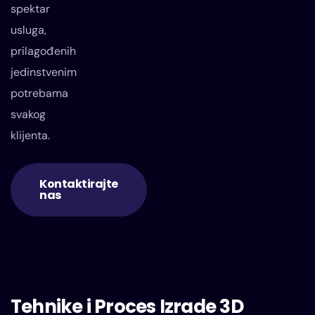
spektar
usluga,
prilagođenih
jedinstvenim
potrebama
svakog
klijenta.
Kontaktirajte
nas
Tehnike i Proces Izrade 3D