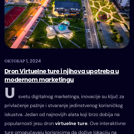
ОКТОБАР 1, 2024
Dron Virtuelne ture i njihova upotreba u
modernom marketingu
U
svetu digitalnog marketinga, inovacije su ključ za
privlačenje pažnje i stvaranje jedinstvenog korisničkog
iskustva. Jedan od najnovijih alata koji brzo dobija na
popularnosti jesu dron
virtuelne ture
. Ove interaktivne
ture omogućavaju korisnicima da dožive lokaciju na