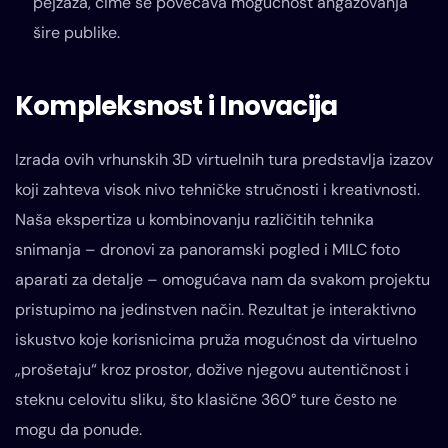
pejzaža, čime se povećava mogućnost angažovanja
šire publike.
Kompleksnost i Inovacija
Izrada ovih vrhunskih 3D virtuelnih tura predstavlja izazov
koji zahteva visok nivo tehničke stručnosti i kreativnosti.
Naša ekspertiza u kombinovanju različitih tehnika
snimanja – dronovi za panoramski pogled i MILC foto
aparati za detalje – omogućava nam da svakom projektu
pristupimo na jedinstven način. Rezultat je interaktivno
iskustvo koje korisnicima pruža mogućnost da virtuelno
„prošetaju“ kroz prostor, dožive njegovu autentičnost i
steknu celovitu sliku, što klasične 360° ture često ne
mogu da ponude.