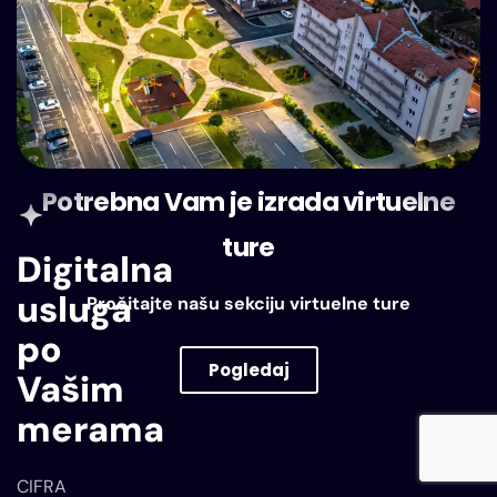
Potrebna Vam je izrada virtuelne
ture
Digitalna
usluga
Pročitajte našu sekciju virtuelne ture
po
Pogledaj
Vašim
VIRTUELNE TURE
merama
CIFRA