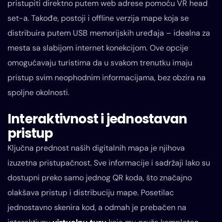
pristupiti direktno putem web adrese pomoću VR head
set-a. Takođe, postoji i offline verzija mape koja se
distribuira putem USB memorijskih uređaja – idealna za
mesta sa slabijom internet konekcijom. Ove opcije
omogućavaju turistima da u svakom trenutku imaju
pristup svim neophodnim informacijama, bez obzira na
spoljne okolnosti.
Interaktivnost i jednostavan
pristup
Ključna prednost naših digitalnih mapa je njihova
izuzetna pristupačnost. Sve informacije i sadržaji lako su
dostupni preko samo jednog QR koda, što značajno
olakšava pristup i distribuciju mape. Posetilac
jednostavno skenira kod, a odmah je prebačen na