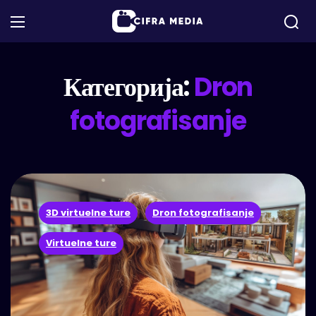
Категорија:
Dron
fotografisanje
3D virtuelne ture
Dron fotografisanje
Virtuelne ture