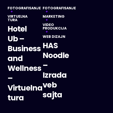
FOTOGRAFISANJE
FOTOGRAFISANJE
VIRTUELNA
MARKETING
TURA
VIDEO
Hotel
PRODUKCIJA
Ub –
WEB DIZAJN
HAS
Business
Noodle
and
–
Wellness
Izrada
–
veb
Virtuelna
sajta
tura