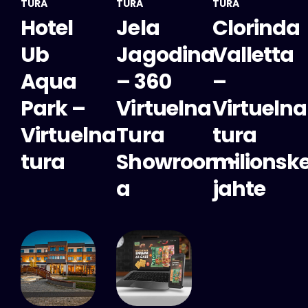
TURA
TURA
TURA
Hotel
Jela
Clorinda
Ub
Jagodina
Valletta
Aqua
– 360
–
Park –
Virtuelna
Virtuelna
Virtuelna
Tura
tura
tura
Showroom-
milionsk
a
jahte